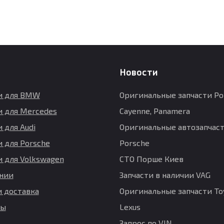
Новости
и для BMW
Оригинальные запчасти Po
и для Mercedes
Cayenne, Panamera
 для Audi
Оригинальные автозапчаст
и для Porsche
Porsche
и для Volkswagen
СТО Порше Киев
нии
Запчасти в наличии VAG
и доставка
Оригинальные запчасти Toy
ты
Lexus
Запрос по VIN