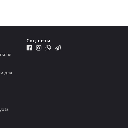
Соц сети
rsche
и для
ota,