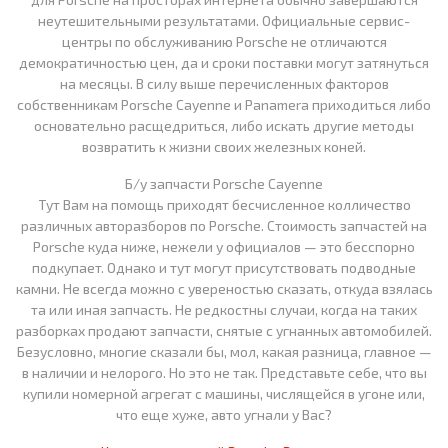
неутешительными результатами. Официальные сервис-
центры по обслуживанию Porsche не отличаются
демократичностью цен, да и сроки поставки могут затянуться
на месяцы. В силу выше перечисленных факторов
собственникам Porsche Cayenne и Panamera приходиться либо
основательно расщедриться, либо искать другие методы
возвратить к жизни своих железных коней.
Б/у запчасти Porsche Cayenne
Тут Вам на помощь приходят бесчисленное колличество
различных авторазборов по Porsche. Стоимость запчастей на
Porsche куда ниже, нежели у официалов — это бесспорно
подкупает. Однако и тут могут присутствовать подводные
камни. Не всегда можно с увереностью сказать, откуда взялась
та или иная запчасть. Не редкостны случаи, когда на таких
разборках продают запчасти, снятые с угнанных автомобилей.
Безусловно, многие сказали бы, мол, какая разница, главное —
в наличии и нелорого. Но это не так. Представьте себе, что вы
купили номерной агрегат с машины, числящейся в угоне или,
что еще хуже, авто угнали у Вас?