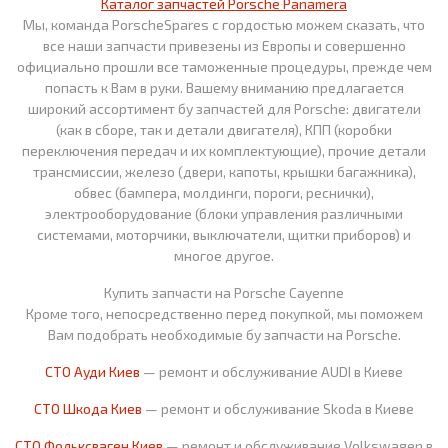
Каталог запчастей Porsche Panamera
Мы, команда PorscheSpares с гордостью можем сказать, что
все наши запчасти привезены из Европы и совершенно
официально прошли все таможенные процедуры, прежде чем
попасть к Вам в руки. Вашему вниманию предлагается
широкий ассортимент бу запчастей для Porsche: двигатели
(как в сборе, так и детали двигателя), КПП (коробки
переключения передач и их комплектующие), прочие детали
трансмиссии, железо (двери, капоты, крышки багажника),
обвес (бампера, молдинги, пороги, реснички),
электрооборудование (блоки управления различными
системами, моторчики, выключатели, щитки приборов) и
многое другое.
Купить запчасти на Porsche Cayenne
Кроме того, непосредственно перед покупкой, мы поможем
Вам подобрать необходимые бу запчасти на Porsche.
СТО Ауди Киев
— ремонт и обслуживание AUDI в Киеве
СТО Шкода Киев
— ремонт и обслуживание Skoda в Киеве
СТО Фольксваген Киев
— ремонт и обслуживание Volkswagen в