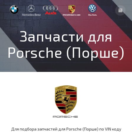
Skip
to
content
Запчасти для
Porsche (Порше)
Для подбора запчастей для Porsche (Порше) по VIN коду