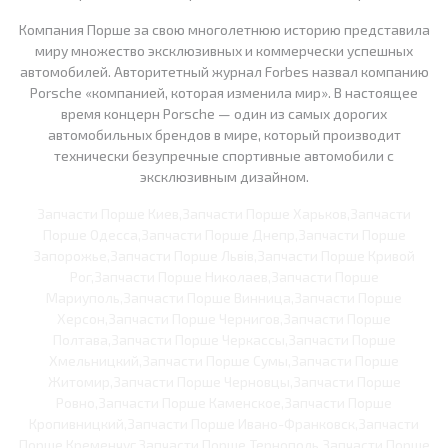
Компания Порше за свою многолетнюю историю представила
миру множество эксклюзивных и коммерчески успешных
автомобилей. Авторитетный журнал Forbes назвал компанию
Porsche «компанией, которая изменила мир». В настоящее
время концерн Porsche — один из самых дорогих
автомобильных брендов в мире, который производит
технически безупречные спортивные автомобили с
эксклюзивным дизайном.
Запчасти Порше Киев,Запчасти Порше Харьков,Запчасти
Порше Одесса,Запчасти Порше Днепр,Запчасти Порше
Запорожье,Запчасти Порше Львів,Запчасти Порше Кривой
Рог,Запчасти Порше Николаев,Запчасти Порше
Мариуполь,Запчасти Порше Винница,Запчасти Порше
Херсон,Запчасти Порше Чернигов,Запчасти Порше
Полтава,Запчасти Порше Черкассы,Запчасти Порше
Хмельницкий,Запчасти Порше Сумы,Запчасти Порше
Житомир,Запчасти Порше Черновцы,Запчасти Порше
Ровно,Запчасти Порше Каменское,Запчасти Порше
Кропивницкий,Запчасти Порше Ивано-Франковск,Запчасти
Порше Кременчуг,Запчасти Порше Тернополь,Запчасти Порше