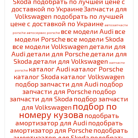
Skoda подобрать по лучшей цене с
доставкой по Украине
Запчасти для
Volkswagen подобрать по лучшей
цене с доставкой по Украине
автозапчасти
все модели Audi
все
porsche
автосервис porsche
модели Porsche
все модели Skoda
все модели Volkswagen
детали для
Audi
детали для Porsche
детали для
Skoda
детали для Volkswagen
запчасти
каталог Audi
каталог Porsche
porsche
каталог Skoda
каталог Volkswagen
подбор запчасти для Audi
подбор
запчасти для Porsche
подбор
запчасти для Skoda
подбор запчасти
подбор по
для Volkswagen
номеру кузова
подобрать
амортизатор для Audi
подобрать
амортизатор для Porsche
подобрать
амортизатор для Skoda
подобрать