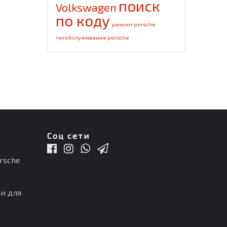
поиск
Volkswagen
по коду
ремонт porsche
техобслуживание porsche
Соц сети
rsche
и для