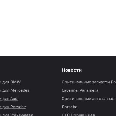
Новости
и для BMW
Оригинальные запчасти Po
и для Mercedes
Cayenne, Panamera
 для Audi
Оригинальные автозапчаст
и для Porsche
Porsche
и для Volkswagen
СТО Порше Киев