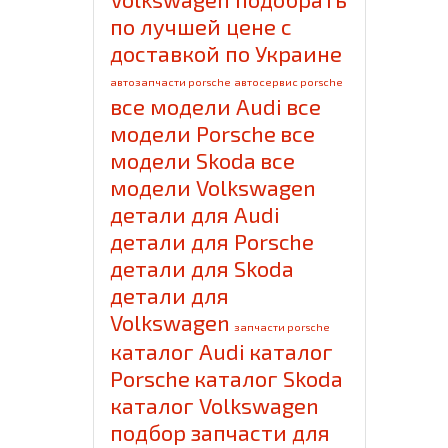
по лучшей цене с
доставкой по Украине
автозапчасти porsche
автосервис porsche
все модели Audi
все
модели Porsche
все
модели Skoda
все
модели Volkswagen
детали для Audi
детали для Porsche
детали для Skoda
детали для
Volkswagen
запчасти porsche
каталог Audi
каталог
Porsche
каталог Skoda
каталог Volkswagen
подбор запчасти для