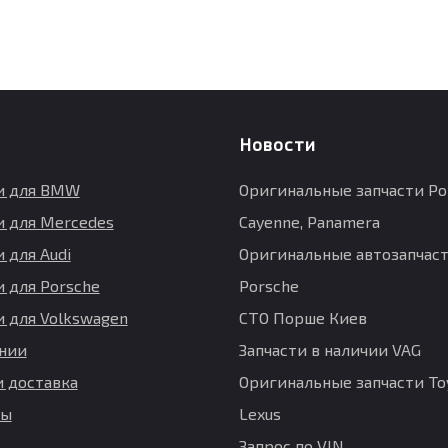
Новости
и для BMW
Оригинальные запчасти Po
и для Mercedes
Cayenne, Panamera
 для Audi
Оригинальные автозапчаст
и для Porsche
Porsche
и для Volkswagen
СТО Порше Киев
нии
Запчасти в наличии VAG
и доставка
Оригинальные запчасти Toy
ты
Lexus
Запрос по VIN