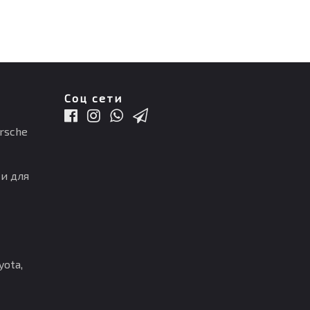
Соц сети
rsche
и для
ota,