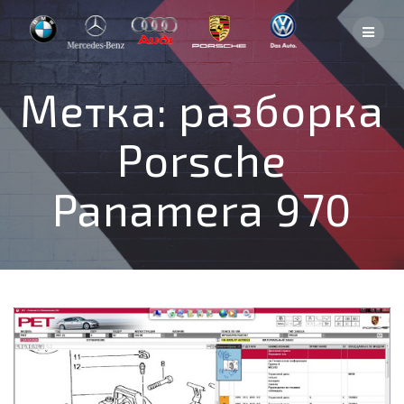
Skip
to
content
Метка:
разборка
Porsche
Panamera 970