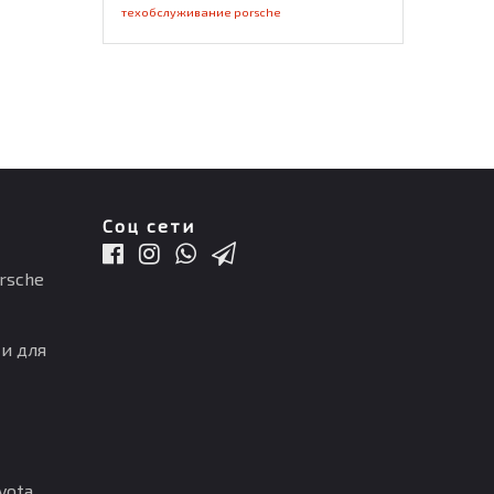
техобслуживание porsche
Соц сети
rsche
и для
ota,