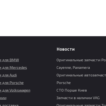
Новости
и для BMW
Оригинальные запчасти Po
и для Mercedes
Cayenne, Panamera
 для Audi
Оригинальные автозапчаст
и для Porsche
Porsche
и для Volkswagen
СТО Порше Киев
нии
Запчасти в наличии VAG
и доставка
Оригинальные запчасти Toy