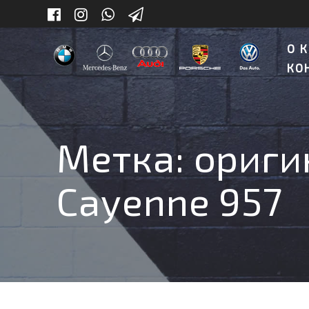
Skip
to
content
О 
КО
Метка:
ориги
Cayenne 957