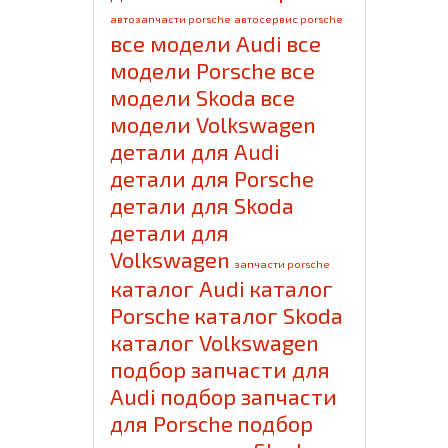
автозапчасти porsche
автосервис porsche
все модели Audi
все
модели Porsche
все
модели Skoda
все
модели Volkswagen
детали для Audi
детали для Porsche
детали для Skoda
детали для
Volkswagen
запчасти porsche
каталог Audi
каталог
Porsche
каталог Skoda
каталог Volkswagen
подбор запчасти для
Audi
подбор запчасти
для Porsche
подбор