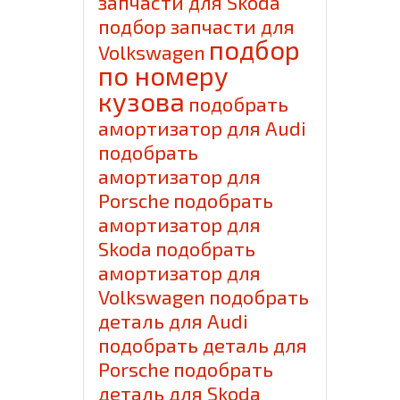
запчасти для Skoda
подбор запчасти для
подбор
Volkswagen
по номеру
кузова
подобрать
амортизатор для Audi
подобрать
амортизатор для
Porsche
подобрать
амортизатор для
Skoda
подобрать
амортизатор для
Volkswagen
подобрать
деталь для Audi
подобрать деталь для
Porsche
подобрать
деталь для Skoda