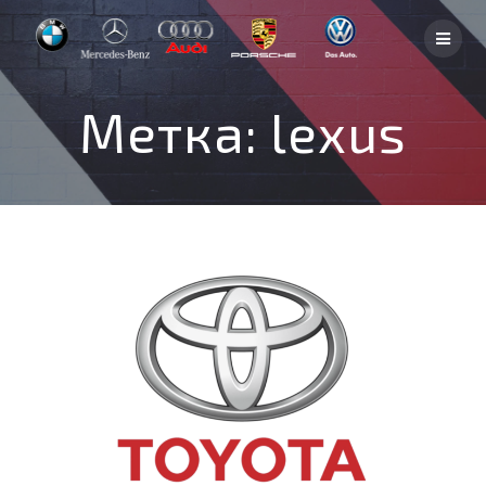
Skip
to
content
Метка:
lexus