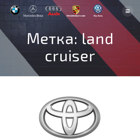
Skip
to
content
Метка:
land
cruiser