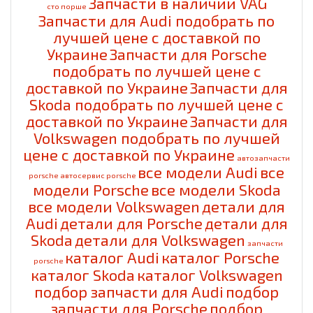
Запчасти в наличии VAG
cто порше
Запчасти для Audi подобрать по
лучшей цене с доставкой по
Украине
Запчасти для Porsche
подобрать по лучшей цене с
доставкой по Украине
Запчасти для
Skoda подобрать по лучшей цене с
доставкой по Украине
Запчасти для
Volkswagen подобрать по лучшей
цене с доставкой по Украине
автозапчасти
все модели Audi
все
porsche
автосервис porsche
модели Porsche
все модели Skoda
все модели Volkswagen
детали для
Audi
детали для Porsche
детали для
Skoda
детали для Volkswagen
запчасти
каталог Audi
каталог Porsche
porsche
каталог Skoda
каталог Volkswagen
подбор запчасти для Audi
подбор
запчасти для Porsche
подбор