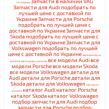
Запчасти в наличии VAG
cто порше
Запчасти для Audi подобрать по
лучшей цене с доставкой по
Украине
Запчасти для Porsche
подобрать по лучшей цене с
доставкой по Украине
Запчасти для
Skoda подобрать по лучшей цене с
доставкой по Украине
Запчасти для
Volkswagen подобрать по лучшей
цене с доставкой по Украине
автозапчасти
все модели Audi
все
porsche
автосервис porsche
модели Porsche
все модели Skoda
все модели Volkswagen
детали для
Audi
детали для Porsche
детали для
Skoda
детали для Volkswagen
запчасти
каталог Audi
каталог Porsche
porsche
каталог Skoda
каталог Volkswagen
подбор запчасти для Audi
подбор
запчасти для Porsche
подбор