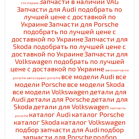
Запчасти в наличии VAG
cто порше
Запчасти для Audi подобрать по
лучшей цене с доставкой по
Украине
Запчасти для Porsche
подобрать по лучшей цене с
доставкой по Украине
Запчасти для
Skoda подобрать по лучшей цене с
доставкой по Украине
Запчасти для
Volkswagen подобрать по лучшей
цене с доставкой по Украине
автозапчасти
все модели Audi
все
porsche
автосервис porsche
модели Porsche
все модели Skoda
все модели Volkswagen
детали для
Audi
детали для Porsche
детали для
Skoda
детали для Volkswagen
запчасти
каталог Audi
каталог Porsche
porsche
каталог Skoda
каталог Volkswagen
подбор запчасти для Audi
подбор
запчасти для Porsche
подбор