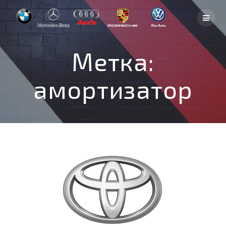
Skip
to
content
Метка:
амортизатор